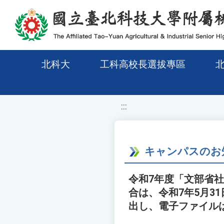
移至網頁之主要內容區位置
北科大
工科高校長選拔專區
:::
キャンパスのお
令和7年度「文部省
合は、令和7年5月3
出し、電子ファイルはtya