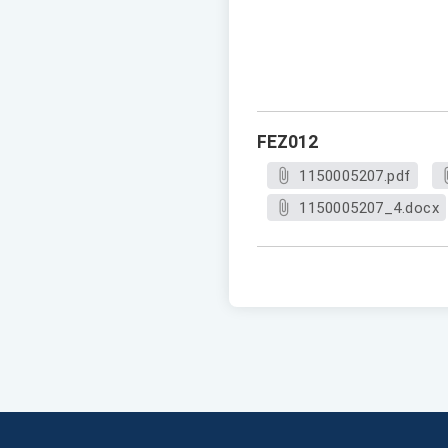
FEZ012
1150005207.pdf
1150005207_4.docx