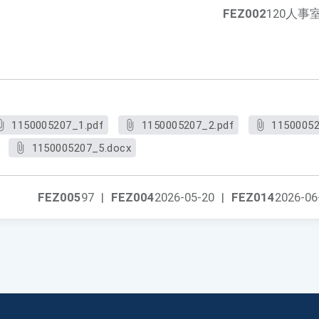
FEZ002
120人事
1150005207_1.pdf
1150005207_2.pdf
11500052
1150005207_5.docx
FEZ005
97
|
FEZ004
2026-05-20
|
FEZ014
2026-06