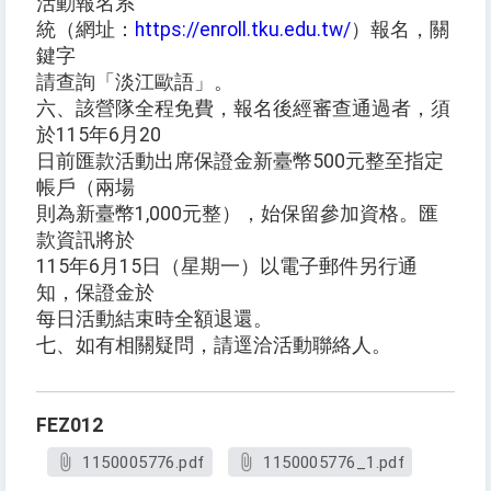
活動報名系
統（網址：
https://enroll.tku.edu.tw/
）報名，關
鍵字
請查詢「淡江歐語」。
六、該營隊全程免費，報名後經審查通過者，須
於115年6月20
日前匯款活動出席保證金新臺幣500元整至指定
帳戶（兩場
則為新臺幣1,000元整），始保留參加資格。匯
款資訊將於
115年6月15日（星期一）以電子郵件另行通
知，保證金於
每日活動結束時全額退還。
七、如有相關疑問，請逕洽活動聯絡人。
FEZ012
1150005776.pdf
1150005776_1.pdf