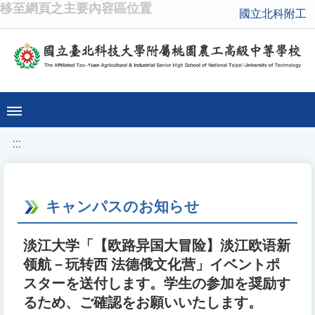
移至網頁之主要內容區位置
國立北科附工
:::
キャンパスのお知らせ
淡江大学「【欧路异国大冒险】淡江欧语新
领航－玩转西 法德俄文化营」イベントポ
スターを送付します。学生の参加を奨励す
るため、ご確認をお願いいたします。