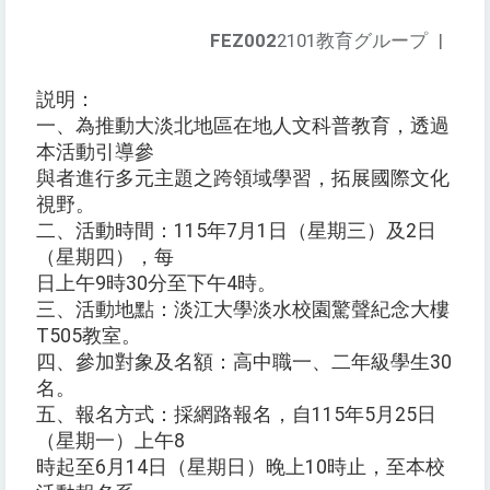
FEZ002
2101教育グループ
|
説明：
一、為推動大淡北地區在地人文科普教育，透過
本活動引導參
與者進行多元主題之跨領域學習，拓展國際文化
視野。
二、活動時間：115年7月1日（星期三）及2日
（星期四），每
日上午9時30分至下午4時。
三、活動地點：淡江大學淡水校園驚聲紀念大樓
T505教室。
四、參加對象及名額：高中職一、二年級學生30
名。
五、報名方式：採網路報名，自115年5月25日
（星期一）上午8
時起至6月14日（星期日）晚上10時止，至本校