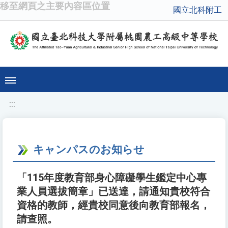
移至網頁之主要內容區位置
國立北科附工
:::
キャンパスのお知らせ
「115年度教育部身心障礙學生鑑定中心專
業人員選拔簡章」已送達，請通知貴校符合
資格的教師，經貴校同意後向教育部報名，
請查照。