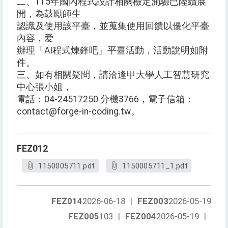
二、115年國內程式設計相關檢定測驗已陸續展
開，為鼓勵師生
認識及使用該平臺，並蒐集使用回饋以優化平臺
內容，爱
辦理「AI程式煉鋒吧」平臺活動，活動說明如附
件。
三、如有相關疑問，請洽逢甲大學人工智慧研究
中心張小姐，
電話：04-24517250 分機3766，電子信箱：
contact@forge-in-coding.tw。
FEZ012
1150005711.pdf
1150005711_1.pdf
FEZ014
2026-06-18
|
FEZ003
2026-05-19
FEZ005
103
|
FEZ004
2026-05-19
|