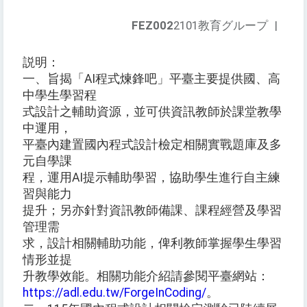
FEZ002
2101教育グループ
|
説明：
一、旨揭「AI程式煉鋒吧」平臺主要提供國、高
中學生學習程
式設計之輔助資源，並可供資訊教師於課堂教學
中運用，
平臺內建置國內程式設計檢定相關實戰題庫及多
元自學課
程，運用AI提示輔助學習，協助學生進行自主練
習與能力
提升；另亦針對資訊教師備課、課程經營及學習
管理需
求，設計相關輔助功能，俾利教師掌握學生學習
情形並提
升教學效能。相關功能介紹請參閱平臺網站：
https://adl.edu.tw/ForgeInCoding/
。