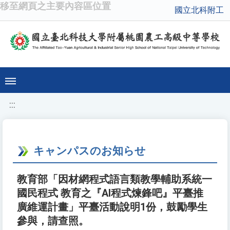
移至網頁之主要內容區位置
國立北科附工
:::
キャンパスのお知らせ
教育部「因材網程式語言類教學輔助系統一
國民程式 教育之『AI程式煉鋒吧』平臺推
廣維運計畫」平臺活動說明1份，鼓勵學生
參與，請查照。