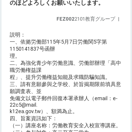
のほどよろしくお願いいたします。
FEZ002
2101教育グループ
|
説明：
一、依拠労働部115年5月7日労働関5字第
1150141837号函辦
理。
二、為強化青少年労働意識、労働部辦理「高中
職労働権益課
程」、提升労働権益知能及求職防騙知識。
三、請有意願參與之学校、於旨揭期限前填具意
願調査表、並
免備文以電子郵件回復本署承辦人（email：e-
22c5@mail.
k12ea.gov.tw）、額満為止。
四、旨案資訊如下：
（一）講座名称：労働教育安全入校宣導講座。