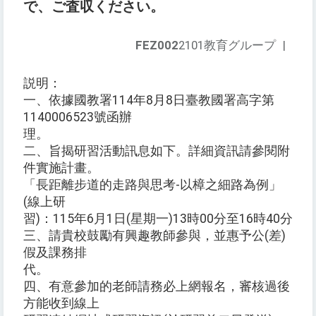
で、ご査収ください。
FEZ002
2101教育グループ
|
説明：
一、依據國教署114年8月8日臺教國署高字第
1140006523號函辦
理。
二、旨揭研習活動訊息如下。詳細資訊請參閱附
件實施計畫。
「長距離步道的走路與思考-以樟之細路為例」
(線上研
習)：115年6月1日(星期一)13時00分至16時40分
三、請貴校鼓勵有興趣教師參與，並惠予公(差)
假及課務排
代。
四、有意參加的老師請務必上網報名，審核過後
方能收到線上