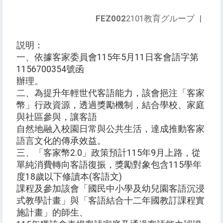
FEZ002
2101教育グループ
|
説明：
一、依據客家委員會115年5月11日客會語字第
1156700354號函
辦理。
二、為提升年輕世代客語能力，該會挹注「客家
幣」行政資源，透過獎勵機制，結合學校、家庭
與社區參與，讓客語
自然地融入校園日常與公共生活，達成推動客家
語言文化的傳承效益。
三、「客家幣2.0」政策預計115年9月上路，從
單純消費轉向客語復振，獎勵對象包含115學年
度18歲以下修讀本(客語文)
課程及參加該會「國民中小學及幼兒園客語沉浸
式教學計畫」與「客語結合十二年國教訂課程實
施計畫」的師生、