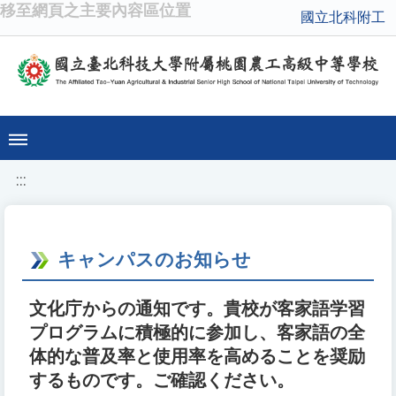
移至網頁之主要內容區位置
國立北科附工
:::
キャンパスのお知らせ
文化庁からの通知です。貴校が客家語学習
プログラムに積極的に参加し、客家語の全
体的な普及率と使用率を高めることを奨励
するものです。ご確認ください。