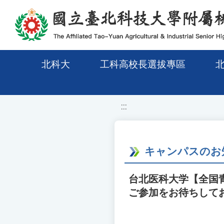
移至網頁之主要內容區位置
北科大
工科高校長選拔專區
:::
キャンパスのお
台北医科大学【全国
ご参加をお待ちして