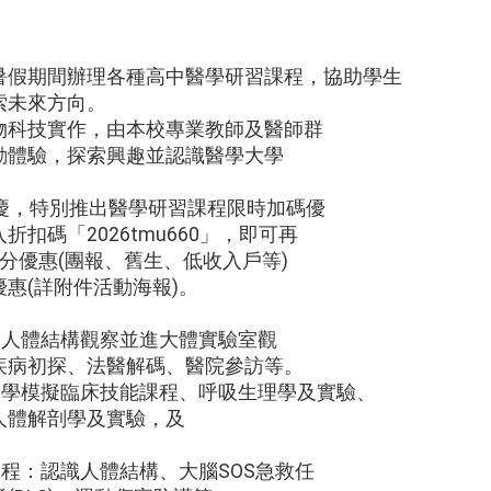
暑假期間辦理各種高中醫學研習課程，協助學生
索未來方向。
物科技實作，由本校專業教師及醫師群
動體驗，探索興趣並認識醫學大學
校慶，特別推出醫學研習課程限時加碼優
扣碼「2026tmu660」，即可再
身分優惠(團報、舊生、低收入戶等)
惠(詳附件活動海報)。
：人體結構觀察並進大體實驗室觀
疾病初探、法醫解碼、醫院參訪等。
醫學模擬臨床技能課程、呼吸生理學及實驗、
人體解剖學及實驗，及
課程：認識人體結構、大腦SOS急救任