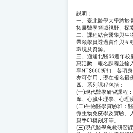
説明：
一、臺北醫學大學將於
拓展醫學領域視野、探
二、課程結合醫學與生
帶領學員透過實作與互
環境及資源。
三、適逢北醫66週年
惠活動，報名課程並輸入折
享NT$660折扣。各項
亦可併用，現在報名最優
四、系列課程包括：
(一)現代醫學研習課程
摩、心臟生理學、心理
(二)生物醫學實驗班：
微生物免疫學及實驗、
親手印模刻牙等。
(三)現代醫學急救研習