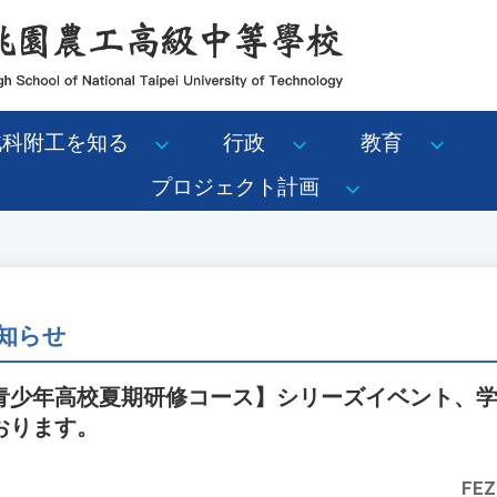
北科附工を知る
行政
教育
プロジェクト計画
知らせ
青少年高校夏期研修コース】シリーズイベント、
おります。
FEZ