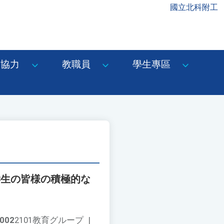
國立北科附工
協力
教職員
學生專區
学生の皆様の積極的な
002
2101教育グループ
|