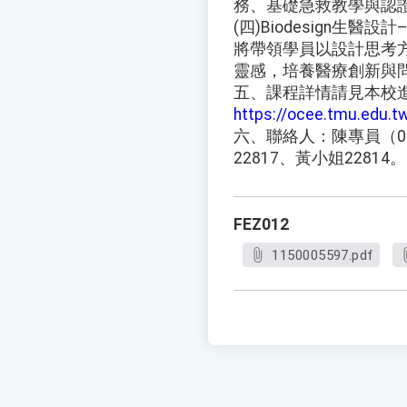
務、基礎急救教學與認證
(四)Biodesign生
將帶領學員以設計思考
靈感，培養醫療創新與
五、課程詳情請見本校
https://ocee.tmu.edu.t
六、聯絡人：陳專員（02）2
22817、黃小姐22814。
FEZ012
1150005597.pdf