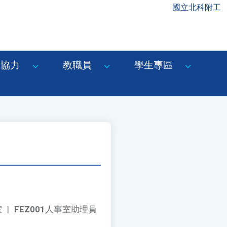
國立北科附工
協力
教職員
學生專區
。
室
|
FEZ001
人事室助理員