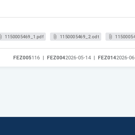
1150005469_1.pdf
1150005469_2.odt
11500054
FEZ005
116
|
FEZ004
2026-05-14
|
FEZ014
2026-06