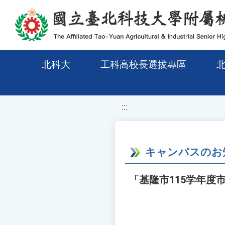
移至網頁之主要內容區位置
北科大
工科高校長選拔專區
:::
キャンパスのお
「基隆市115学年度