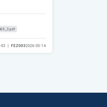
69_3.pdf
-03
|
FEZ003
2026-05-14