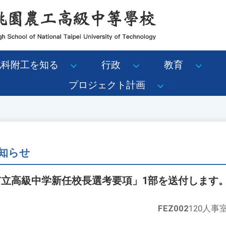
北科附工を知る
行政
教育
プロジェクト計画
知らせ
市立高級中学新任校長選考要項」1部を送付します
FEZ002
120人事