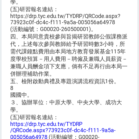
學。
(五)研習報名連結：
https://drp.tyc.edu.tw/TYDRP/QRCode.aspx?
73923c0f-dc4c-f111-9a5a-005056a64978
(活動編號：G00020-260500001)。
四、本局同意貴校參與旨揭研習教師公假課務派
代，上述每次參與教師給予研習時數3小時，所
需代課鐘點費用由本局地方教育發展基金115年
度學校預算－用人費用－聘僱及兼職人員薪資－
兼職人員酬金項下支應，倘有不足再行由本局一
併辦理補助作業。
五、檢附啟動典禮及專題演講流程資訊1份。
8
國國中。
３、協辦單位：中原大學、中央大學、成功大
學。
(五)研習報名連結：
https://drp.tyc.edu.tw/TYDRP
/QRCode.aspx?73923c0f-dc4c-f111-9a5a-
005056a64978
(活動編號：G00020-