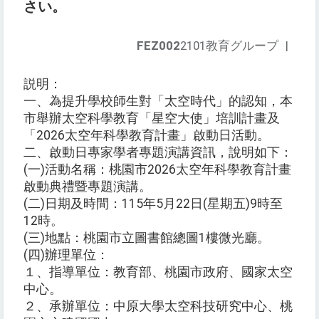
さい。
FEZ002
2101教育グループ
|
説明：
一、為提升學校師生對「太空時代」的認知，本
市舉辦太空科學教育「星空大使」培訓計畫及
「2026太空年科學教育計畫」啟動日活動。
二、啟動日專家學者專題演講資訊，說明如下：
(一)活動名稱：桃園市2026太空年科學教育計畫
啟動典禮暨專題演講。
(二)日期及時間：115年5月22日(星期五)9時至
12時。
(三)地點：桃園市立圖書館總圖1樓微光廳。
(四)辦理單位：
１、指導單位：教育部、桃園市政府、國家太空
中心。
２、承辦單位：中原大學太空科技研究中心、桃