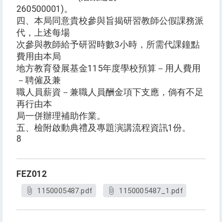
260500001)。
四、本局同意貴校參與旨揭研習教師公假課務派
代，上述每場
次參與教師給予研習時數3小時，所需代課鐘點
費用由本局
地方教育發展基金115年度學校預算－用人費用
－聘僱及兼
職人員薪資－兼職人員酬金項下支應，倘有不足
再行由本
局一併辦理補助作業。
五、檢附啟動典禮及專題演講流程資訊1份。
8
FEZ012
1150005487.pdf
1150005487_1.pdf