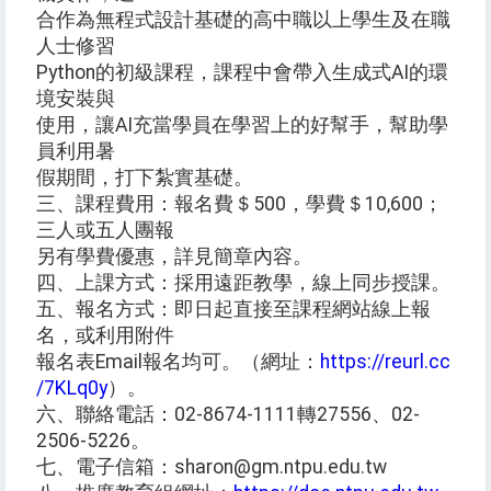
合作為無程式設計基礎的高中職以上學生及在職
人士修習
Python的初級課程，課程中會帶入生成式AI的環
境安裝與
使用，讓AI充當學員在學習上的好幫手，幫助學
員利用暑
假期間，打下紮實基礎。
三、課程費用：報名費＄500，學費＄10,600；
三人或五人團報
另有學費優惠，詳見簡章內容。
四、上課方式：採用遠距教學，線上同步授課。
五、報名方式：即日起直接至課程網站線上報
名，或利用附件
報名表Email報名均可。（網址：
https://reurl.cc
/7KLq0y
）。
六、聯絡電話：02-8674-1111轉27556、02-
2506-5226。
七、電子信箱：sharon@gm.ntpu.edu.tw