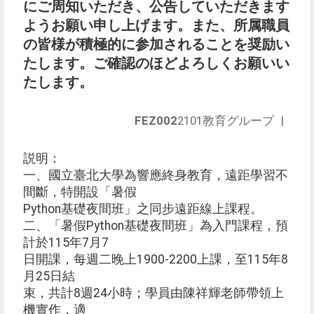
にご周知いただき、公告していただきます
ようお願い申し上げます。また、所属職員
の皆様が積極的に参加されることを奨励い
たします。ご確認のほどよろしくお願いい
たします。
FEZ002
2101教育グループ
|
説明：
一、國立臺北大學為響應終身教育，遠距學習不
間斷，特開設「暑假
Python基礎夜間班」之同步遠距線上課程。
二、「暑假Python基礎夜間班」為入門課程，預
計於115年7月7
日開課，每週二晚上1900-2200上課，至115年8
月25日結
束，共計8週24小時；學員由陳祥輝老師帶領上
機實作，適