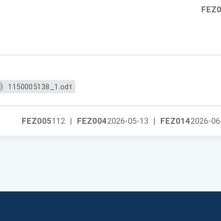
FEZ
1150005138_1.odt
FEZ005
112
|
FEZ004
2026-05-13
|
FEZ014
2026-06