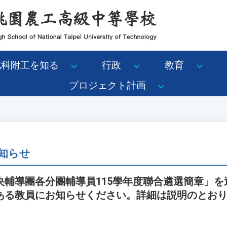
北科附工を知る
行政
教育
プロジェクト計画
知らせ
央輔導團各分團輔導員115學年度聯合遴選簡章」を
ある教員にお知らせください。詳細は説明のとお