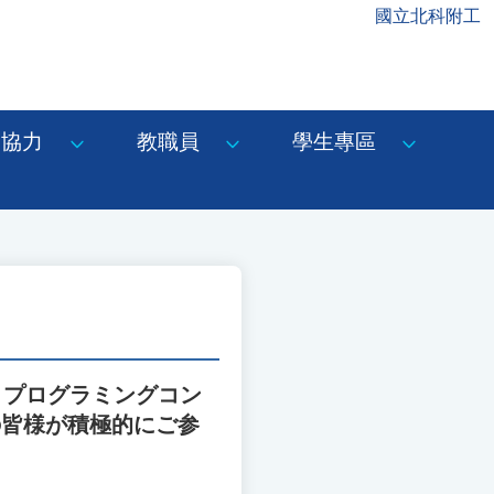
國立北科附工
協力
教職員
學生專區
」プログラミングコン
の皆様が積極的にご参