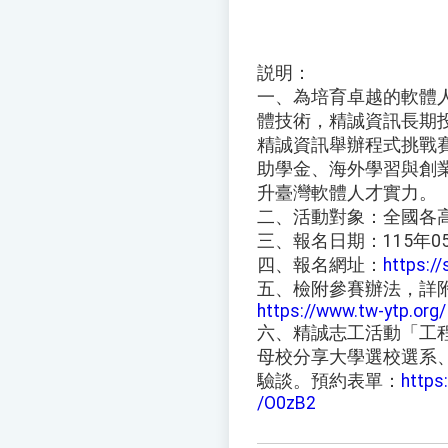
説明：
一、為培育卓越的軟體
體技術，精誠資訊長期
精誠資訊舉辦程式挑戰
助學金、海外學習與創
升臺灣軟體人才實力。
二、活動對象：全國各
三、報名日期：115年05
四、報名網址：
https:/
五、檢附參賽辦法，詳
https://www.tw-ytp.org/
六、精誠志工活動「工
母校分享大學選校選系
驗談。預約表單：
https
/O0zB2