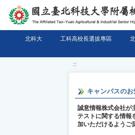
移至網頁之主要內容區位置
北科大
工科高校長選拔專區
:::
キャンパスのお
誠意情報株式会社が
テストに関する情報
加いただけるようご