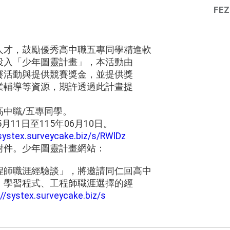
FEZ
人才，鼓勵優秀高中職五專同學精進軟
投入「少年圖靈計畫」，本活動由
賽活動與提供競賽獎金，並提供獎
業輔導等資源，期許透過此計畫提
高中職/五專同學。
月11日至115年06月10日。
/systex.surveycake.biz/s/RWlDz
附件。少年圖靈計畫網站：
程師職涯經驗談」，將邀請同仁回高中
、學習程式、工程師職涯選擇的經
://systex.surveycake.biz/s