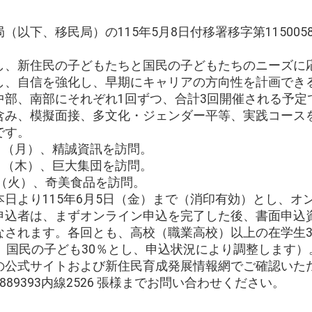
局（以下、移民局）の115年5月8日付移署移字第115005
大し、新住民の子どもたちと国民の子どもたちのニーズに
し、自信を強化し、早期にキャリアの方向性を計画でき
、中部、南部にそれぞれ1回ずつ、合計3回開催される予
含み、模擬面接、多文化・ジェンダー平等、実践コース
です。
13日（月）、精誠資訊を訪問。
23日（木）、巨大集団を訪問。
月4日（火）、奇美食品を訪問。
、本日より115年6月5日（金）まで（消印有効）とし、
申込者は、まずオンライン申込を完了した後、書面申込
なされます。各回とも、高校（職業高校）以上の在学生3
、国民の子ども30％とし、申込状況により調整します）
局の公式サイトおよび新住民育成発展情報網でご確認いた
889393内線2526 張様までお問い合わせください。