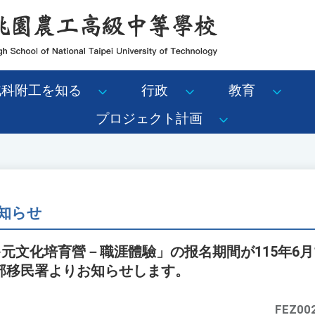
北科附工を知る
行政
教育
プロジェクト計画
知らせ
多元文化培育營－職涯體驗」の报名期間が115年6月
部移民署よりお知らせします。
FEZ00