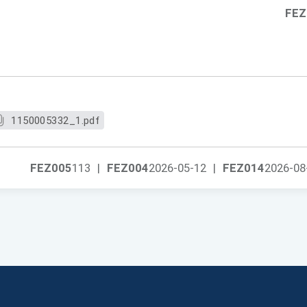
FEZ
1150005332_1.pdf
FEZ005
113
|
FEZ004
2026-05-12
|
FEZ014
2026-08