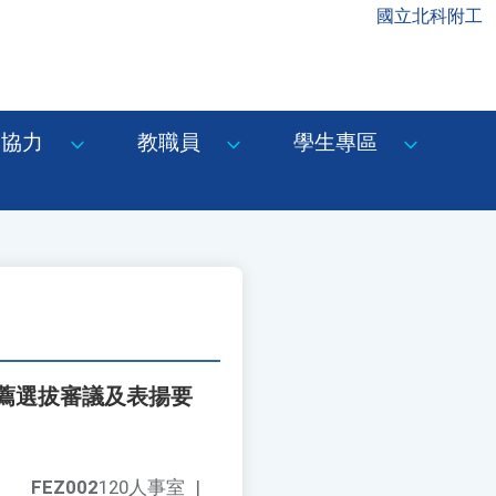
國立北科附工
協力
教職員
學生專區
遴薦選拔審議及表揚要
FEZ002
120人事室
|