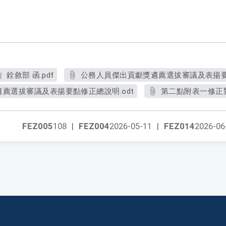
銓敘部 函.pdf
公務人員傑出貢獻獎遴薦選拔審議及表揚要點
薦選拔審議及表揚要點修正總說明.odt
第二點附表一修正對
FEZ005
108
|
FEZ004
2026-05-11
|
FEZ014
2026-06