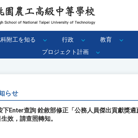
北科附工を知る
行政
教育
プロジェクト計画
知らせ
下Enter查詢 銓敘部修正「公務人員傑出貢獻獎
6日生效，請查照轉知。