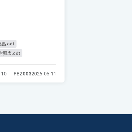
.odt
照表.odt
-10
|
FEZ003
2026-05-11