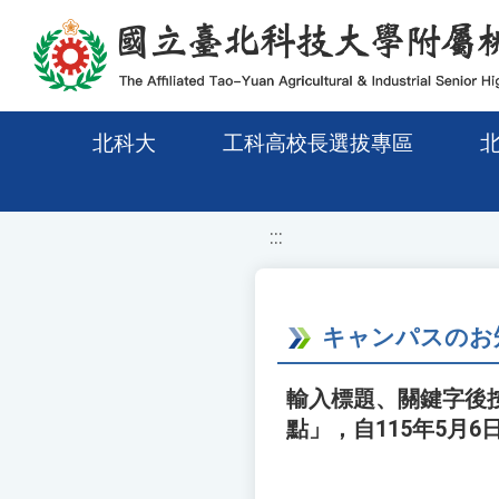
移至網頁之主要內容區位置
北科大
工科高校長選拔專區
:::
キャンパスのお
輸入標題、關鍵字後按
點」，自115年5月