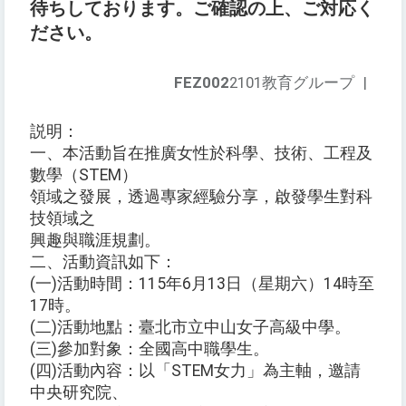
待ちしております。ご確認の上、ご対応く
ださい。
FEZ002
2101教育グループ
|
説明：
一、本活動旨在推廣女性於科學、技術、工程及
數學（STEM）
領域之發展，透過專家經驗分享，啟發學生對科
技領域之
興趣與職涯規劃。
二、活動資訊如下：
(一)活動時間：115年6月13日（星期六）14時至
17時。
(二)活動地點：臺北市立中山女子高級中學。
(三)參加對象：全國高中職學生。
(四)活動內容：以「STEM女力」為主軸，邀請
中央研究院、