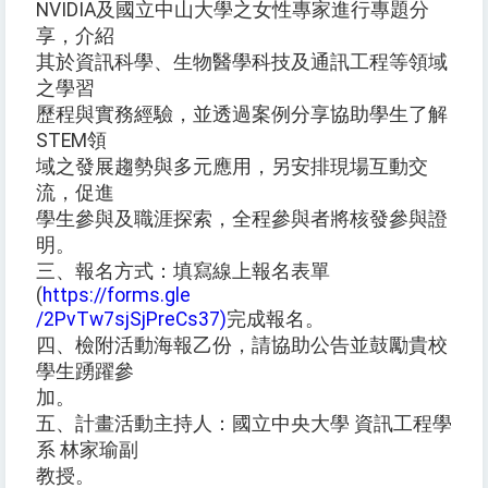
NVIDIA及國立中山大學之女性專家進行專題分
享，介紹
其於資訊科學、生物醫學科技及通訊工程等領域
之學習
歷程與實務經驗，並透過案例分享協助學生了解
STEM領
域之發展趨勢與多元應用，另安排現場互動交
流，促進
學生參與及職涯探索，全程參與者將核發參與證
明。
三、報名方式：填寫線上報名表單
(
https://forms.gle
/2PvTw7sjSjPreCs37)
完成報名。
四、檢附活動海報乙份，請協助公告並鼓勵貴校
學生踴躍參
加。
五、計畫活動主持人：國立中央大學 資訊工程學
系 林家瑜副
教授。