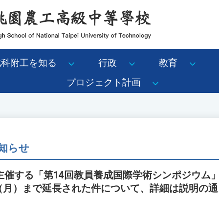
北科附工を知る
行政
教育
プロジェクト計画
知らせ
主催する「第14回教員養成国際学術シンポジウム
5日（月）まで延長された件について、詳細は説明の
。