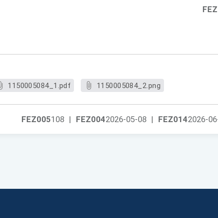
FEZ
1150005084_1.pdf
1150005084_2.png
FEZ005
108
|
FEZ004
2026-05-08
|
FEZ014
2026-06