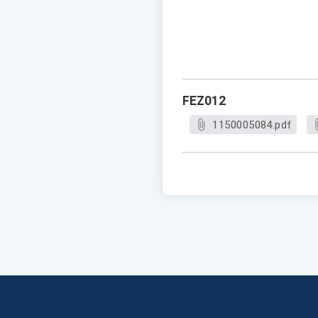
FEZ012
1150005084.pdf