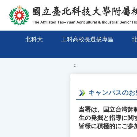
移至網頁之主要內容區位置
北科大
工科高校長選拔專區
:::
キャンパスのお
当署は、国立台湾師範
生の発掘と指導に関
皆様に積極的にご参