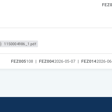
FEZ
1150004986_1.pdf
FEZ005
108
|
FEZ004
2026-05-07
|
FEZ014
2026-06