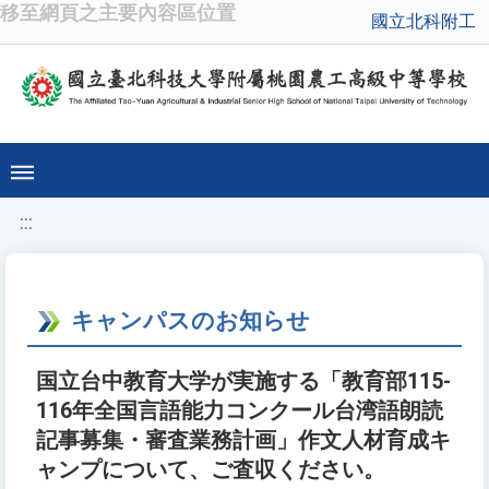
移至網頁之主要內容區位置
國立北科附工
:::
キャンパスのお知らせ
国立台中教育大学が実施する「教育部115-
116年全国言語能力コンクール台湾語朗読
記事募集・審査業務計画」作文人材育成キ
ャンプについて、ご査収ください。