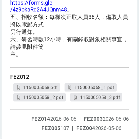
https://forms.gle
/4z9okaRd2A4JQnm48
。
五、招收名額：每梯次正取人員36人，備取人員
將以電郵方式
另行通知。
六、研習時數12小時，有關錄取對象相關事宜，
請參見附件簡
章。
FEZ012
1150005058.pdf
1150005058_1.pdf
1150005058_2.pdf
1150005058_3.pdf
FEZ014
2026-06-05
|
FEZ003
2026-05-06
FEZ005
107
|
FEZ004
2026-05-06
|