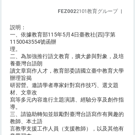
FEZ002
2101教育グループ
|
説明：
一、依據教育部115年5月4日臺教社(四)字第
1150043554號函辦
理。
二、為加強推行語文教育，擴大參與對象，及培
養臺灣台語朗
讀文章寫作人才，教育部委請國立臺中教育大學
辦理旨揭
研習營。邀請學者專家針對寫作技巧、選文題
材、文章改
寫等多元內容進行主題演講、經驗分享及創作指
導。
三、請協助轉知並鼓勵對臺灣台語寫作有興趣的
教師、本土語
言教學支援工作人員（支援教師），以及其他有