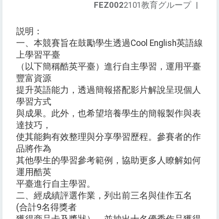
FEZ002
2101教育グループ
|
説明：
一、本競賽旨在鼓勵學生透過Cool English英語線
上學習平臺
（以下簡稱酷英平臺）進行自主學習，運用平臺
豐富資源
提升英語能力，透過簡報搭配影片解說呈現個人
學習方式
與成果。此外，也希望培養學生的簡報製作與表
達技巧，
使其能夠有效整理與分享學習歷程。參賽者的作
品將作為
其他學生的學習參考範例，協助更多人瞭解如何
運用酷英
平臺進行自主學習。
二、經成績評選作業，列出前三名與佳作五名
(合計9名得獎者