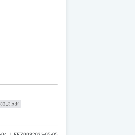
82_3.pdf
-04
|
FEZ003
2026-05-05