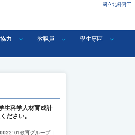
國立北科附工
協力
教職員
學生專區
学生科学人材育成計
認ください。
002
2101教育グループ
|