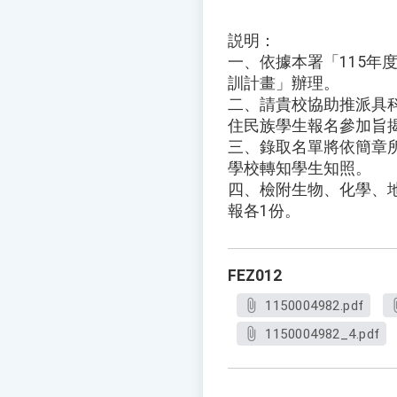
説明：
一、依據本署「115年
訓計畫」辦理。
二、請貴校協助推派具
住民族學生報名參加旨
三、錄取名單將依簡章
學校轉知學生知照。
四、檢附生物、化學、
報各1份。
FEZ012
1150004982.pdf
1150004982_4.pdf