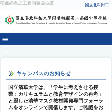
移至網頁之主要內容區位置
國立北科附工
:::
キャンパスのお知らせ
国立清華大学は、「学生に考えさせる授
業：カリキュラムと教育デザインの再考」
と題した清華マスク教材開発専門フォーラ
ムをオンラインで開催します。ご確認をお