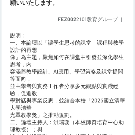
願いいたします。
FEZ002
2101教育グループ
|
説明：
一、本論壇以「讓學生思考的課堂：課程與教學
設計的再想
像」為主題，聚焦如何在課堂中引發並深化學生
思考，內
容涵蓋教學設計、AI應用、學習策略及課堂提問
等面向，
並由學者與實務工作者分享多元觀點與實踐經
驗，促進教
學對話與專業反思，並結合本校「2026國立清華
大學清華
光罩教學獎」之推動規劃。
二、論壇主持人：洪瑞璇（本校師資培育中心助
理教授）；與