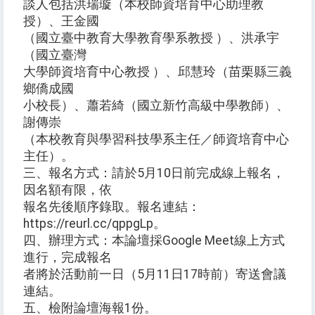
談人包括洪瑞璇（本校師資培育中心助理教
授）、王金國
（國立臺中教育大學教育學系教授 ）、洪承宇
（國立臺灣
大學師資培育中心教授 ）、邱慧玲（苗栗縣三義
鄉僑成國
小校長）、蕭若綺（國立新竹高級中學教師）、
謝傳崇
（本校教育與學習科技學系主任／師資培育中心
主任）。
三、報名方式：請於5月10日前完成線上報名，
因名額有限，依
報名先後順序錄取。報名連結：
https://reurl.cc/qppgLp。
四、辦理方式：本論壇採Google Meet線上方式
進行，完成報名
者將於活動前一日（5月11日17時前）寄送會議
連結。
五、檢附論壇海報1份。