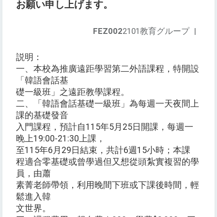
お願い申し上げます。
FEZ002
2101教育グループ
|
説明：
一、本校為推廣遠距學習第二外語課程，特開設
「韓語會話基
礎一級班」之遠距教學課程。
二、「韓語會話基礎一級班」為每週一天夜間上
課的基礎發音
入門課程，預計自115年5月25日開課，每週一
晚上19:00-21:30上課，
至115年6月29日結束，共計6週15小時；本課
程適合零基礎或曾學過但又想從頭紮實複習的學
員，由蕭
素菁老師帶領，利用晚間下班或下課後時間，輕
鬆進入韓
文世界。