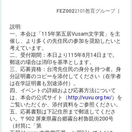
FEZ002
2101教育グループ
|
説明:
一、本会は「115年第五居Vusam文学賞」を主
催し、より多くの先住民の参加を奨励したいと
考えています。
二、受付期間：本日より115年8月14日まで。
郵送の場合は消印を基準とします。
三、応募資格：台湾先住民の身分を持つ者。身
分証明書のコピーを添付してください（在学者
は在学証明書も別途添付）。
四、イベントの詳細および応募方法について
は、本会の公式サイト（
http://vuvu.org.tw/
）を
ご覧いただくか、添付資料をご参照ください。
五、応募書類は下記住所まで郵送してくださ
い。〒902 屏東県霧台郷霧台村魯凱街200号
（封筒に「第