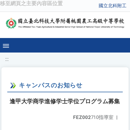
移至網頁之主要內容區位置
國立北科附工
:::
キャンパスのお知らせ
逢甲大学商学進修学士学位プログラム募集
FEZ002
710指導室
|