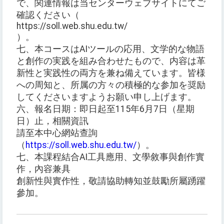
で、関連情報は当センターウェブサイトにてご
確認ください（
https://soll.web.shu.edu.tw/
）。
七、本コースはAIツールの応用、文学的な物語
と創作の実践を組み合わせたもので、内容は革
新性と実践性の両方を兼ね備えています。皆様
への周知と、所属の方々の積極的な参加を奨励
してくださいますようお願い申し上げます。
六、報名日期：即日起至115年6月7日（星期
日）止，相關資訊
請至本中心網站查詢
（
https://soll.web.shu.edu.tw/
）。
七、本課程結合AI工具應用、文學敘事與創作實
作，內容兼具
創新性與實作性，敬請協助轉知並鼓勵所屬踴躍
參加。