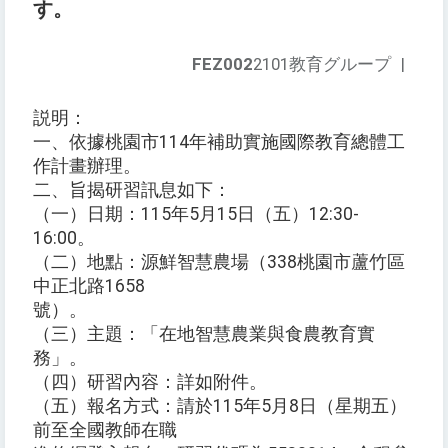
す。
FEZ002
2101教育グループ
|
説明：
一、依據桃園市114年補助實施國際教育總體工
作計畫辦理。
二、旨揭研習訊息如下：
（一）日期：115年5月15日（五）12:30-
16:00。
（二）地點：源鮮智慧農場（338桃園市蘆竹區
中正北路1658
號）。
（三）主題：「在地智慧農業與食農教育實
務」。
（四）研習內容：詳如附件。
（五）報名方式：請於115年5月8日（星期五）
前至全國教師在職