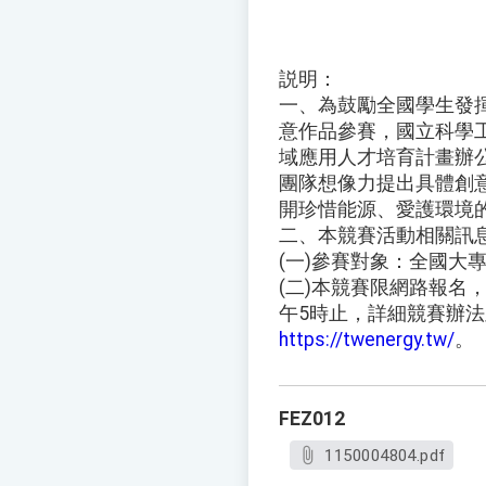
説明：
一、為鼓勵全國學生發
意作品參賽，國立科學
域應用人才培育計畫辦
團隊想像力提出具體創
開珍惜能源、愛護環境
二、本競賽活動相關訊
(一)參賽對象：全國大
(二)本競賽限網路報名，
午5時止，詳細競賽辦
https://twenergy.tw/
。
FEZ012
1150004804.pdf