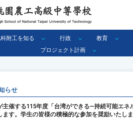
北科附工を知る
行政
教育
プロジェクト計画
知らせ
が主催する115年度「台湾ができる―持続可能エネ
します。学生の皆様の積極的な参加を奨励いたし