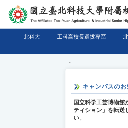
移至網頁之主要內容區位置
北科大
工科高校長選拔專區
:::
キャンパスのお
国立科学工芸博物館
ティション」を転送
い。