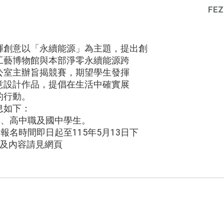
FEZ
揮創意以「永續能源」為主題，提出創
工藝博物館與本部淨零永續能源跨
公室主辦旨揭競賽，期望學生發揮
意設計作品，提倡在生活中確實展
的行動。
息如下：
專、高中職及國中學生。
報名時間即日起至115年5月13日下
法及內容請見網頁