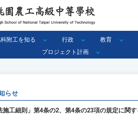
北科附工を知る
行政
教育
プロジェクト計画
知らせ
施工細則」第4条の2、第4条の23項の規定に関