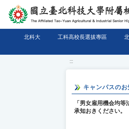
移至網頁之主要內容區位置
北科大
工科高校長選拔專區
:::
キャンパスのお
「男女雇用機会均等法
承知おきください。