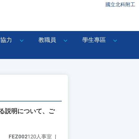
國立北科附工
協力
教職員
學生專區
する説明について、ご
FEZ002
120人事室
|