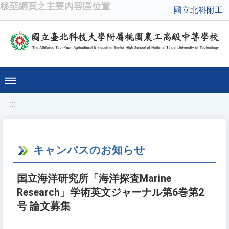
移至網頁之主要內容區位置
國立北科附工
:::
キャンパスのお知らせ
国立海洋研究所「海洋探査Marine
Research」学術英文ジャーナル第6巻第2
号 論文募集