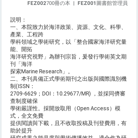
FEZ002
700冊の本
|
FEZ001
圖書館管理員
説明：
一、本院致力於海洋政策、資源、文化、科學、
產業、工程跨
學科領域之學術研究，以「整合國家海洋研究量
能、開拓
海洋研究視野」為辦刊宗旨，爰發行學術英文期
刊「海洋
探索Marine Research」。
二、本刊具備正式學術期刊之出版與國際識別機
制(ISSN：
2709-6629；DOI：10.29677/MR) ，並採同儕審
查制度確保
學術嚴謹性。採開放取用（Open Access）模
式，全文免費
提供閱讀與下載，且不收取投稿及刊登費用，有
助於提升