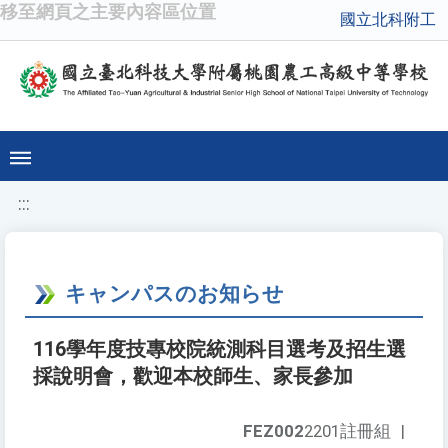
移至網頁之主要內容區位置
國立北科附工
:::
キャンパスのお知らせ
116學年度技專校院統測科目選考及招生選
採說明會，歡迎本校師生、家長參加
FEZ002
2201註冊組
|