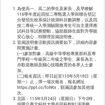
為使高一、高二的學生及家長，及早瞭解
116學年度起四技二專甄選入學與聯合登記
分發招生校系採計統測科目數調整，以及四
技二專統一入學測驗開放考生可自主選擇應
試科目等試務變動，協助親師生面對升學能
安心放心，特辦理旨揭說明會。
旨揭說明會活動資訊摘要如下，詳細內容參
閱實施計畫。
(一)參加對象：高級中等學校專業群科及專
門學程一年級與二年級之學生、家長為主，
亦歡迎教師及關心技職教育的各界人士參
加。
(二)報名資訊：即日起至115年5月18日（星
期一）止，擇一場次報名，報名網址
https://ppt.cc/fcihKx，額滿請參加其他場
次。
北區：115年5月24日（星期日）下午2時，
假國立臺北科技大學共同科館B1演講廳。