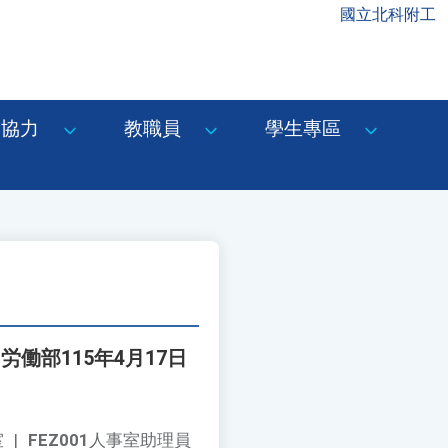
國立北科附工
協力
教職員
學生專區
部115年4月17日
室
|
FEZ001
人事室助理員