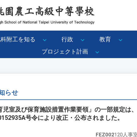
北科附工を知る
行政
教育
プロジェクト計画
知らせ
児室及び保育施設措置作業要領」の一部規定は、労働
0152935A号令により改正・公布されました。
FEZ002
120人事