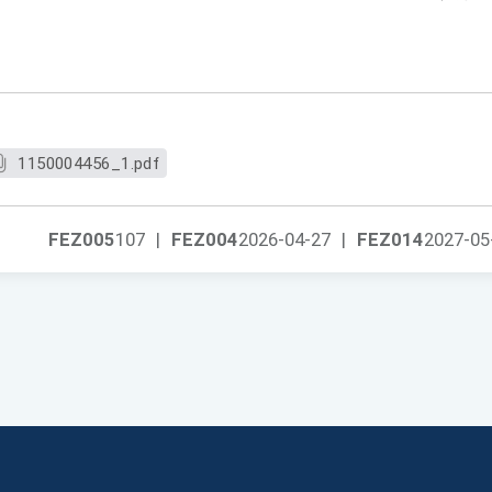
1150004456_1.pdf
FEZ005
107
|
FEZ004
2026-04-27
|
FEZ014
2027-05