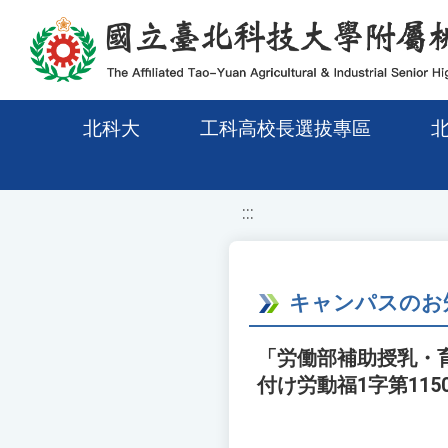
移至網頁之主要內容區位置
北科大
工科高校長選拔專區
:::
キャンパスのお
「労働部補助授乳・育
付け労動福1字第115