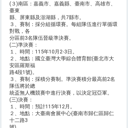
(３)南區：嘉義市、嘉義縣、臺南市、高雄市、
臺東
縣、屏東縣及澎湖縣，共7縣市。
３、賽制：採分組循環賽。每組隊伍進行單循環
對戰，各
分區前3名隊伍晉級準決賽。
(二)準決賽：
１、時間：115年10月2-3日。
２、地點：國立臺灣大學綜合體育館(臺北市大
安區羅斯福
路4段1號)。
３、賽制：採積分賽制。準決賽積分最高前2名
隊伍將於總
統盃無人機競賽中進行決賽，以決定冠亞軍。
(三)決賽：
１、時間：預計115年12月。
２、地點：大臺南會展中心(臺南市歸仁區歸仁
十二路3
號)。