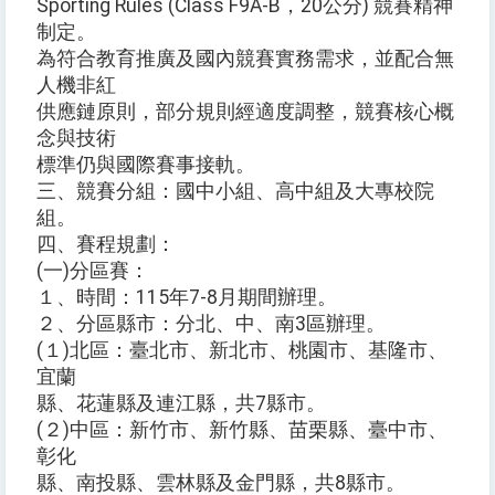
Sporting Rules (Class F9A-B，20公分) 競賽精神
制定。
為符合教育推廣及國內競賽實務需求，並配合無
人機非紅
供應鏈原則，部分規則經適度調整，競賽核心概
念與技術
標準仍與國際賽事接軌。
三、競賽分組：國中小組、高中組及大專校院
組。
四、賽程規劃：
(一)分區賽：
１、時間：115年7-8月期間辦理。
２、分區縣市：分北、中、南3區辦理。
(１)北區：臺北市、新北市、桃園市、基隆市、
宜蘭
縣、花蓮縣及連江縣，共7縣市。
(２)中區：新竹市、新竹縣、苗栗縣、臺中市、
彰化
縣、南投縣、雲林縣及金門縣，共8縣市。