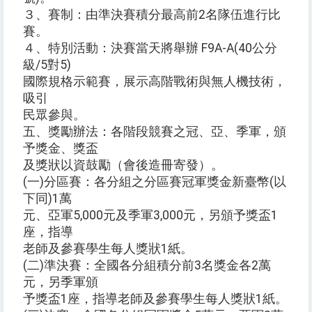
３、賽制：由準決賽積分最高前2名隊伍進行比
賽。
４、特別活動：決賽當天將舉辦 F9A-A(40公分
級/5對5)
國際規格示範賽，展示高階戰術與無人機技術，
吸引
民眾參與。
五、獎勵辦法：各階段競賽之冠、亞、季軍，頒
予獎金、獎盃
及獎狀以資鼓勵（會後造冊寄發）。
(一)分區賽：各分組之分區賽冠軍獎金新臺幣(以
下同)1萬
元、亞軍5,000元及季軍3,000元，另頒予獎盃1
座，指導
老師及參賽學生每人獎狀1紙。
(二)準決賽：全國各分組積分前3名獎金各2萬
元，另季軍頒
予獎盃1座，指導老師及參賽學生每人獎狀1紙。