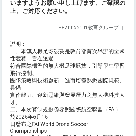
いますようお願い申し上げます。ご確認の
上、ご対応ください。
FEZ002
2101教育グループ
|
説明：
一、本無人機足球競賽是教育部首次舉辦的全國
性競賽，旨在透過
符合國際標準的無人機足球競技，引導學生學習
飛行控制、
團隊策略與技術創新，進而培養熟悉國際規範、
具備
實作能力、創新思維與發展潛力之無人機科技人
才。
二、本次賽制規劃係參照國際航空聯盟（FAI）
於2025年6月15
日發布之FAI World Drone Soccer
Championships