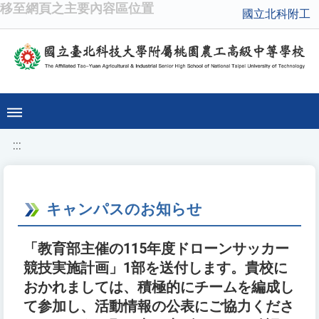
移至網頁之主要內容區位置
國立北科附工
:::
キャンパスのお知らせ
「教育部主催の115年度ドローンサッカー
競技実施計画」1部を送付します。貴校に
おかれましては、積極的にチームを編成し
て参加し、活動情報の公表にご協力くださ