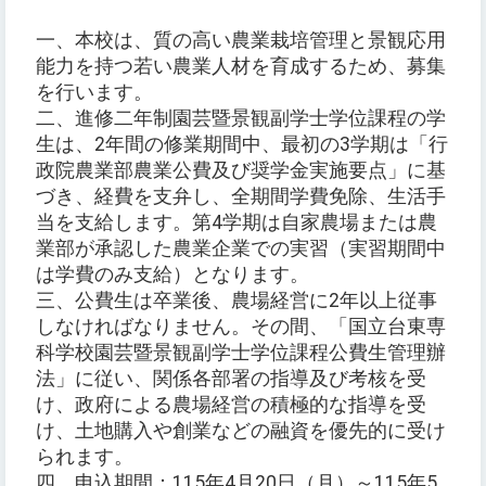
一、本校は、質の高い農業栽培管理と景観応用
能力を持つ若い農業人材を育成するため、募集
を行います。
二、進修二年制園芸暨景観副学士学位課程の学
生は、2年間の修業期間中、最初の3学期は「行
政院農業部農業公費及び奨学金実施要点」に基
づき、経費を支弁し、全期間学費免除、生活手
当を支給します。第4学期は自家農場または農
業部が承認した農業企業での実習（実習期間中
は学費のみ支給）となります。
三、公費生は卒業後、農場経営に2年以上従事
しなければなりません。その間、「国立台東専
科学校園芸暨景観副学士学位課程公費生管理辦
法」に従い、関係各部署の指導及び考核を受
け、政府による農場経営の積極的な指導を受
け、土地購入や創業などの融資を優先的に受け
られます。
四、申込期間：115年4月20日（月）～115年5