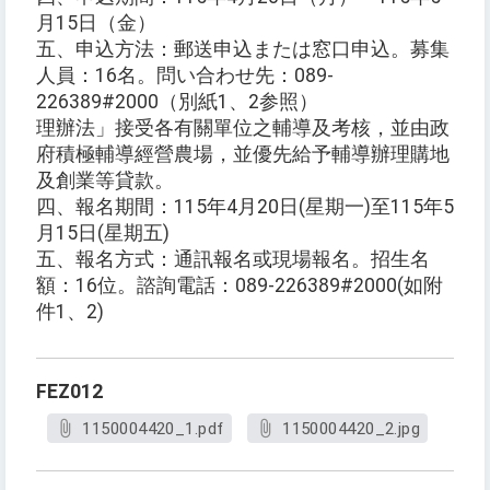
月15日（金）
五、申込方法：郵送申込または窓口申込。募集
人員：16名。問い合わせ先：089-
226389#2000（別紙1、2参照）
理辦法」接受各有關單位之輔導及考核，並由政
府積極輔導經營農場，並優先給予輔導辦理購地
及創業等貸款。
四、報名期間：115年4月20日(星期一)至115年5
月15日(星期五)
五、報名方式：通訊報名或現場報名。招生名
額：16位。諮詢電話：089-226389#2000(如附
件1、2)
FEZ012
1150004420_1.pdf
1150004420_2.jpg