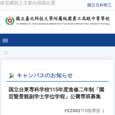
移至網頁之主要內容區位置
國立北科附工
:::
キャンパスのお知らせ
国立台東専科学校115年度進修二年制「園
芸暨景観副学士学位学程」公費専班募集
FEZ002
710指導室
|