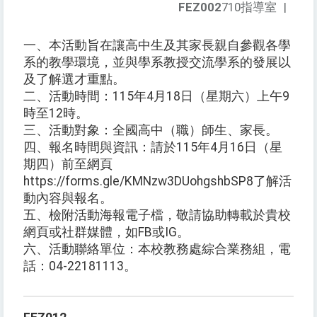
FEZ002
710指導室
|
一、本活動旨在讓高中生及其家長親自參觀各學
系的教學環境，並與學系教授交流學系的發展以
及了解選才重點。
二、活動時間：115年4月18日（星期六）上午9
時至12時。
三、活動對象：全國高中（職）師生、家長。
四、報名時間與資訊：請於115年4月16日（星
期四）前至網頁
https://forms.gle/KMNzw3DUohgshbSP8了解活
動內容與報名。
五、檢附活動海報電子檔，敬請協助轉載於貴校
網頁或社群媒體，如FB或IG。
六、活動聯絡單位：本校教務處綜合業務組，電
話：04-22181113。