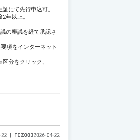
生証にて先行申込可。
験2年以上。
会議の審議を経て承認さ
集要項をインターネット
集区分をクリック。
-22
|
FEZ003
2026-04-22