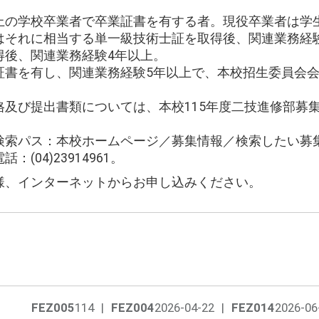
上の学校卒業者で卒業証書を有する者。現役卒業者は学
はそれに相当する単一級技術士証を取得後、関連業務経
得後、関連業務経験4年以上。
証書を有し、関連業務経験5年以上で、本校招生委員会
格及び提出書類については、本校115年度二技進修部募
検索パス：本校ホームページ／募集情報／検索したい募
(04)23914961。
様、インターネットからお申し込みください。
FEZ005
114
|
FEZ004
2026-04-22
|
FEZ014
2026-06