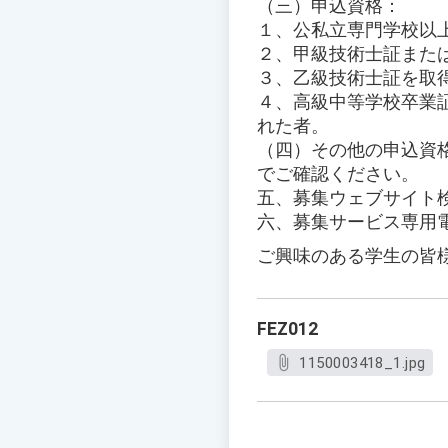
（三）申込資格：
１、公私立専門学校以
２、甲級技術士証また
３、乙級技術士証を取
４、高級中等学校卒業
れた者。
（四）その他の申込資
でご確認ください。
五、募集ウェブサイト
六、募集サービス専用電話：
ご興味のある学生の皆
FEZ012
1150003418_1.jpg