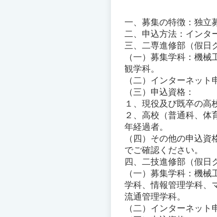
一、募集の特徴：独立
二、申込方法：インタ
三、二専進修部（假日
（一）募集学科：機械
観学科。
（二）インターネット申込期
（三）申込資格：
１、現役及び既卒の高
２、高校（普通科、体
年経過者。
（四）その他の申込資
でご確認ください。
四、二技進修部（假日
（一）募集学科：機械
学科、情報管理学科、
流通管理学科。
（二）インターネット申込期