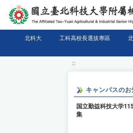
移至網頁之主要內容區位置
北科大
工科高校長選拔專區
:::
キャンパスのお
国立勤益科技大学1
集