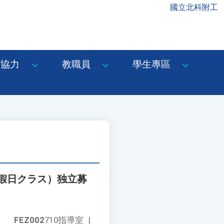
國立北科附工
協力
教職員
學生專區
假日クラス）独立募
FEZ002
710指導室
|