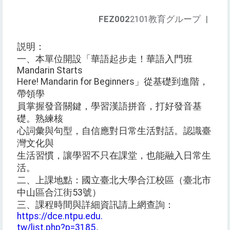
FEZ002
2101教育グループ
|
説明：
一、本單位開設「華語起步走！華語入門班
Mandarin Starts
Here! Mandarin for Beginners」從基礎到進階，
帶領學
員掌握發音關鍵，學習漢語拼音，打好發音基
礎。熟練核
心詞彙與句型，自信應對日常生活對話。認識臺
灣文化與
生活習慣，讓學習不只在課堂，也能融入日常生
活。
二、上課地點：國立臺北大學合江校區（臺北市
中山區合江街53號）
三、課程時間與詳細資訊請上網查詢：
https://dce.ntpu.edu.
tw/list.php?p=3185
。