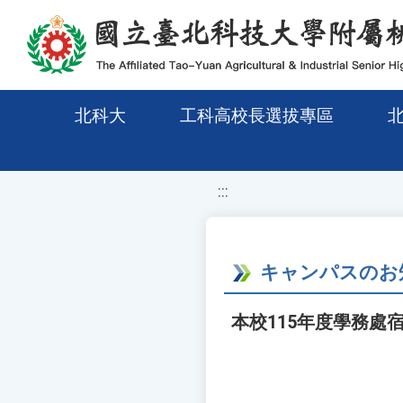
移至網頁之主要內容區位置
北科大
工科高校長選拔專區
:::
キャンパスのお
本校115年度學務處