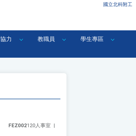
國立北科附工
協力
教職員
學生專區
FEZ002
120人事室
|