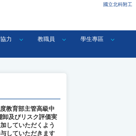
國立北科附工
協力
教職員
學生專區
年度教育部主管高級中
棚卸及びリスク評価実
参加していただくよう
付与していただきます