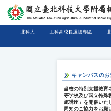
移至網頁之主要內容區位置
北科大
工科高校長選拔專區
:::
キャンパスのお
当校の特別支援教育ネ
等学校及び国立特殊
施講座」を開催いた
周知のご協力をお願