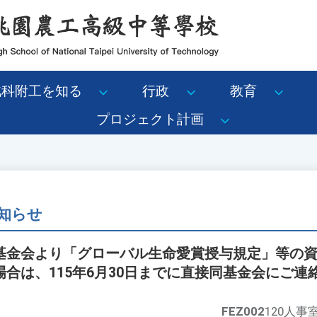
北科附工を知る
行政
教育
プロジェクト計画
知らせ
基金会より「グローバル生命愛賞授与規定」等の
合は、115年6月30日までに直接同基金会にご連
FEZ002
120人事