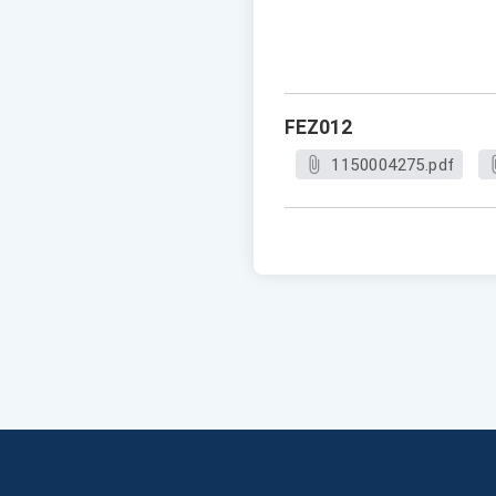
FEZ012
1150004275.pdf