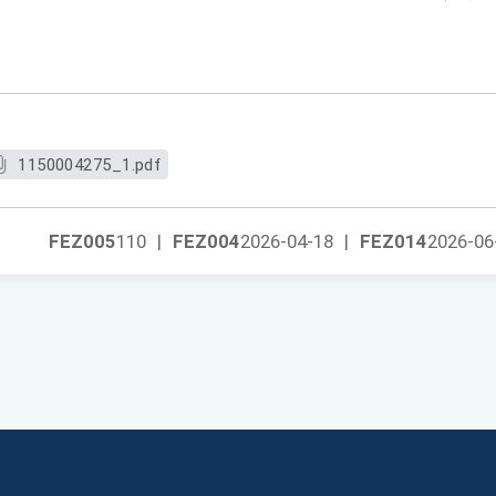
1150004275_1.pdf
FEZ005
110
|
FEZ004
2026-04-18
|
FEZ014
2026-06