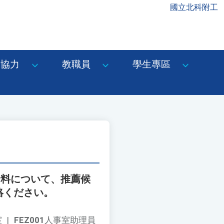
國立北科附工
協力
教職員
學生專區
資料について、推薦候
絡ください。
室
|
FEZ001
人事室助理員