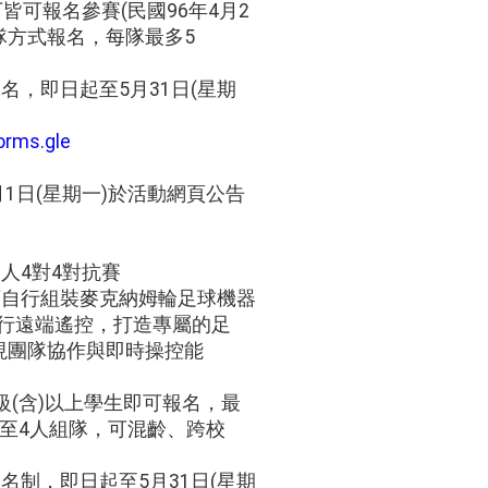
下皆可報名參賽(民國96年4月2
團隊方式報名，每隊最多5
名，即日起至5月31日(星期
forms.gle
。
6月1日(星期一)於活動網頁公告
人4對4對抗賽
可自行組裝麥克納姆輪足球機器
P進行遠端遙控，打造專屬的足
現團隊協作與即時操控能
級(含)以上學生即可報名，最
至4人組隊，可混齡、跨校
名制，即日起至5月31日(星期