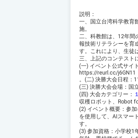
説明：
一、国立台湾科学教育館（
施。
二、科教館は、12年
報技術リテラシーを育成す
す。これにより、生徒
三、上記のコンテスト
(一) イベント公式サイ
https://reurl.cc/j6GN11
。(二) 決勝大会日程：
(三) 決勝大会会場：
(四) 大会カテゴリー：
収穫ロボット、Robot fo
(2) イベント概要：
を使用して、AIスマ
す。
(3) 参加資格：小学