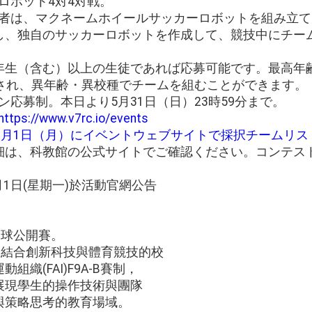
ーロボット4対4対戦。
加者は、マクネームホイールサッカーロボットを組み立て、V
し、独自のサッカーロボットを作成して、競技中にチー
。
校1年生（含む）以上の生徒であれば応募可能です。最高
成され、異年齢・異校種でチームを組むことができます。
イン応募制。本日より5月31日（日）23時59分まで。
https://www.v7rc.io/events
15年6月1日（月）にイベントウェブサイトで採択チームリ
細は、科教館の公式サイトでご確認ください。コンテス
6月1日(星期一)於活動官網公告
足球公開賽。
為結合創新科技與體育競技的校
織(FAI)F9A-B賽制，
展現學生的操作技術與團隊
與策略思考的教育場域。