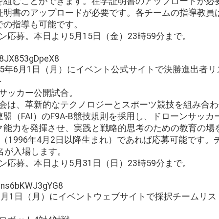
を組むことができます。在学証明書のアップロードが必
証明書のアップロードが必要です。各チームの指導教員は
での指導も可能です。
イン応募。本日より5月15日（金）23時59分まで。
gy8JX853gDpeX8
：115年6月1日（月）にイベント公式サイトで決勝進出者
ト
ンサッカー公開試合。
本大会は、革新的なテクノロジーとスポーツ競技を組み合
盟（FAI）のF9A-B競技規則を採用し、ドローンサッ
ク能力を発揮させ、実践と戦略的思考のための教育の場
以下（1996年4月2日以降生まれ）であれば応募可能です
名が入場します。
イン応募。本日より5月31日（日）23時59分まで。
QY3ns6bKWJ3gYG8
15年6月1日（月）にイベントウェブサイトで採択チームリ