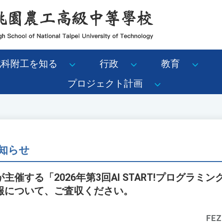
北科附工を知る
行政
教育
プロジェクト計画
知らせ
催する「2026年第3回AI START!プログラミ
報について、ご査収ください。
FEZ