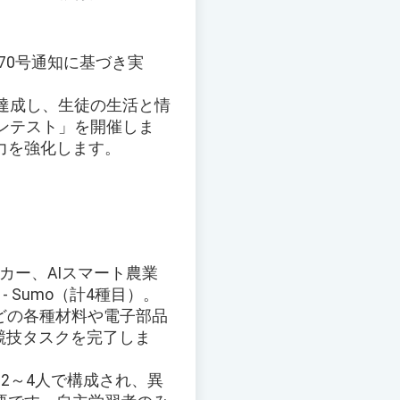
870号通知に基づき実
達成し、生徒の生活と情
グコンテスト」を開催しま
力を強化します。
ートカー、AIスマート農業
r - Sumo（計4種目）。
などの各種材料や電子部品
競技タスクを完了しま
は2～4人で構成され、異