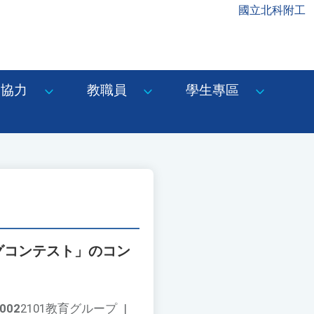
國立北科附工
協力
教職員
學生專區
ングコンテスト」のコン
002
2101教育グループ
|