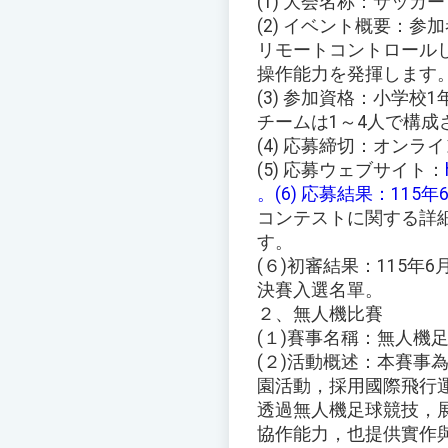
(1) 大会名称：サッカ
(2) イベント概要：参
リモートコントロール
操作能力を発揮します
(3) 参加資格：小学
チームは1～4人で構
(4) 応募締切：オンラ
(5) 応募ウェブサイト：
。(6) 応募結果：1
コンテストに関する詳
す。
(６)初審結果：115年
決賽入選名單。
２、無人機比賽
(１)賽事名稱：無人機
(２)活動概述：本賽事
園活動，採用國際飛行運動組
透過無人機足球競技，
協作能力，也提供實作