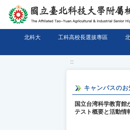
移至網頁之主要內容區位置
北科大
工科高校長選拔專區
:::
キャンパスのお
国立台湾科学教育館が主
テスト概要と活動情