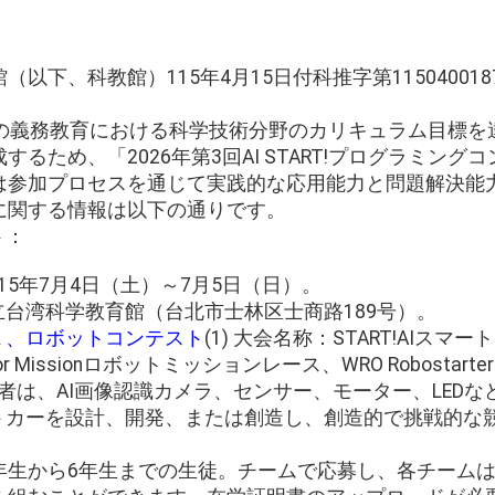
以下、科教館）115年4月15日付科推字第11504001
間の義務教育における科学技術分野のカリキュラム目標を
るため、「2026年第3回AI START!プログラミン
は参加プロセスを通じて実践的な応用能力と問題解決能
に関する情報は以下の通りです。
ト：
115年7月4日（土）～7月5日（日）。
国立台湾科学教育館（台北市士林区士商路189号）。
１、ロボットコンテスト
(1) 大会名称：START!AIスマ
r Missionロボットミッションレース、WRO Robostarte
参加者は、AI画像認識カメラ、センサー、モーター、LED
ートカーを設計、開発、または創造し、創造的で挑戦的な
校1年生から6年生までの生徒。チームで応募し、各チーム