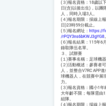
(３)報名資格：18歲以
日(含)以後出生)，以
人，同時入場3人。
(４)報名期限：採線上報
日)23時59分截止。
(５)報名網址：
https://
/rPQY3ns6bKWJ3gYG8
(６)報名結果：115年
錄取隊伍名單。
３、試辦賽
(１)賽事名稱：足球機器
(２)活動概述：參賽者
人，並整合V7RC AP
球機器人，在競賽中展
力。
(３)報名資格：國小1年
大年齡不限；每隊需由1
組隊。
(４)報名期限：採線上報