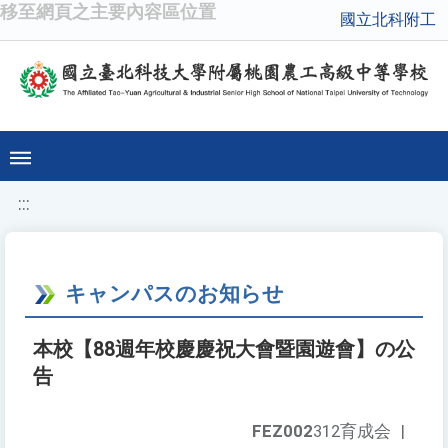
移至網頁之主要內容區位置
國立北科附工
:::
キャンパスのお知らせ
本校【88週年校慶慶祝大會暨園遊會】の公
告
FEZ002
312育成会
|