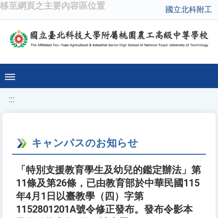
移至網頁之主要內容區位置
國立北科附工
:::
キャンパスのお知らせ
「特別支援教育學生及幼兒的鑑定辦法」第
11條及第26條，已由教育部於中華民國115
年4月1日以臺教學（四）字第
1152801201A號令修正發布。發布令影本