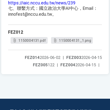
https://iaic.nccu.edu.tw/news/239
七、聯繫方式：國立政治大學AI中心，Email：
innofest@nccu.edu.tw。
FEZ012
1150004131.pdf
1150004131_1.png
FEZ014
2026-06-02
|
FEZ003
2026-04-15
FEZ005
122
|
FEZ004
2026-04-15
|