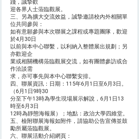
踐，誠摯歡
迎各界人士蒞臨觀展。
三、另為擴大交流效益，誠摯邀請校內外相關單
位共同參與：
如有意願參與本次聯展之課程或專題團隊，歡迎
於4月30日
以前與本中心聯繫，以利納入整體展出規劃；另
亦歡迎企
業或相關機構蒞臨觀展交流，如有團體參訪或合
作洽談需
求，亦可事先與本中心聯繫安排。
四、聯展資訊：日期：115年6月1日至6月3日。
（6月1日9時30
分至下午13時為學生現場展示解說，6月1日13
時至6月3日
12時為靜態海報展）；地點：政治大學四維堂。
五、檢附聯展海報如附件，請協助公告宣傳並鼓
勵所屬蒞臨觀展。
六、聯展活動介紹網頁：