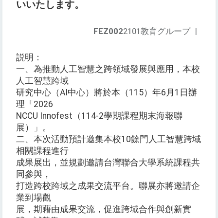
いいたします。
FEZ002
2101教育グループ
|
説明：
一、為推動人工智慧之跨領域發展與應用，本校
人工智慧跨域
研究中心（AI中心）將於本（115）年6月1日辦
理「2026
NCCU Innofest（114-2學期課程期末海報聯
展）」。
二、本次活動預計邀集本校10餘門人工智慧跨域
相關課程進行
成果展出，並規劃邀請台灣聯合大學系統課程共
同參與，
打造跨校跨域之成果交流平台。聯展亦將邀請企
業到場觀
展，期藉由成果交流，促進跨域合作與創新實