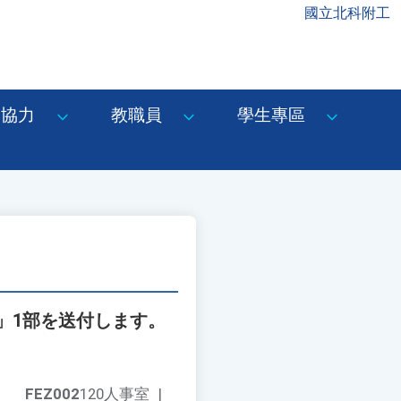
國立北科附工
協力
教職員
學生專區
」1部を送付します。
FEZ002
120人事室
|