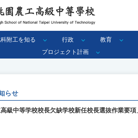
北科附工を知る
行政
教育
プロジェクト計画
知らせ
市立高級中等学校校長欠缺学校新任校長選抜作業要項