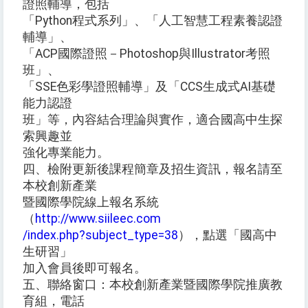
證照輔導，包括
「Python程式系列」、「人工智慧工程素養認證
輔導」、
「ACP國際證照－Photoshop與Illustrator考照
班」、
「SSE色彩學證照輔導」及「CCS生成式AI基礎
能力認證
班」等，內容結合理論與實作，適合國高中生探
索興趣並
強化專業能力。
四、檢附更新後課程簡章及招生資訊，報名請至
本校創新產業
暨國際學院線上報名系統
（
http://www.siileec.com
/index.php?subject_type=38
），點選「國高中
生研習」
加入會員後即可報名。
五、聯絡窗口：本校創新產業暨國際學院推廣教
育組，電話