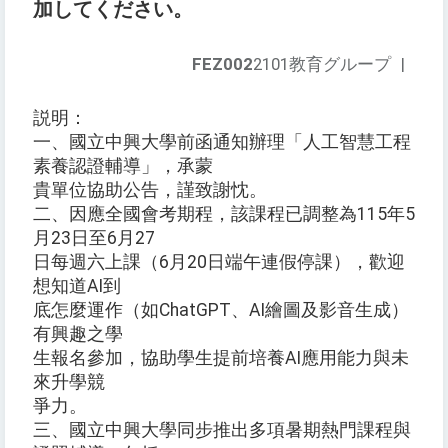
加してください。
FEZ002
2101教育グループ
|
説明：
一、國立中興大學前函通知辦理「人工智慧工程
素養認證輔導」，承蒙
貴單位協助公告，謹致謝忱。
二、因應全國會考期程，該課程已調整為115年5
月23日至6月27
日每週六上課（6月20日端午連假停課），歡迎
想知道AI到
底怎麼運作（如ChatGPT、AI繪圖及影音生成）
有興趣之學
生報名參加，協助學生提前培養AI應用能力與未
來升學競
爭力。
三、國立中興大學同步推出多項暑期熱門課程與