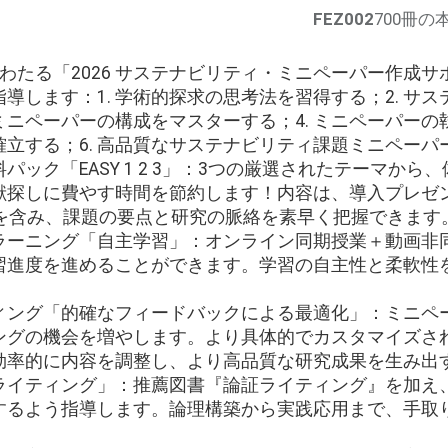
FEZ002
700冊の
わたる「2026 サステナビリティ・ミニペーパー作成
導します：1. 学術的探求の思考法を習得する；2. サ
 ミニペーパーの構成をマスターする；4. ミニペーパーの執
立する；6. 高品質なサステナビリティ課題ミニペーパ
パック「EASY 1 2 3」：3つの厳選されたテーマから
献探しに費やす時間を節約します！内容は、導入プレゼ
件を含み、課題の要点と研究の脈絡を素早く把握できます
ラーニング「自主学習」：オンライン同期授業＋動画非
習進度を進めることができます。学習の自主性と柔軟性
！
ィング「的確なフィードバックによる最適化」：ミニペ
ングの機会を増やします。より具体的でカスタマイズさ
効率的に内容を調整し、より高品質な研究成果を生み出
ライティング」：推薦図書『論証ライティング』を加え
するよう指導します。論理構築から実践応用まで、手取
。