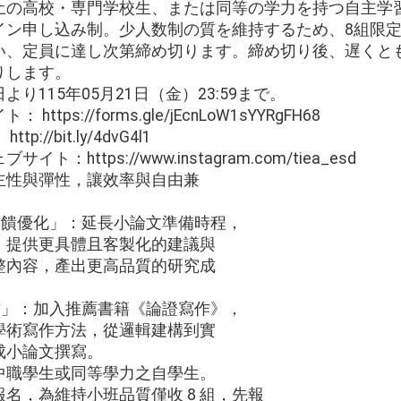
土の高校・専門学校生、または同等の学力を持つ自主学
イン申し込み制。少人数制の質を維持するため、8組限
、定員に達し次第締め切ります。締め切り後、遅くとも05
りします。
り115年05月21日（金）23:59まで。
ps://forms.gle/jEcnLoW1sYYRgFH68
//bit.ly/4dvG4l1
https://www.instagram.com/tiea_esd
主性與彈性，讓效率與自由兼
回饋優化」：延長小論文準備時程，
，提供更具體且客製化的建議與
整內容，產出更高品質的研究成
作」：加入推薦書籍《論證寫作》，
學術寫作方法，從邏輯建構到實
成小論文撰寫。
中職學生或同等學力之自學生。
名，為維持小班品質僅收 8 組，先報