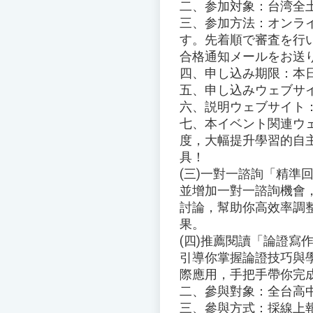
二、参加対象：台湾全
三、参加方法：オンラ
す。先着順で審査を行い
合格通知メールをお送
四、申し込み期限：本日よ
五、申し込みウェブサイト： htt
六、説明ウェブサイト： http:
七、本イベント関連ウェブサイト：
度，大幅提升學習的自
具！
(三)一對一諮詢「精準
並增加一對一諮詢機會
討論，幫助你高效率調
果。
(四)推薦閱讀「論證寫
引導你掌握論證技巧與
際應用，手把手帶你完
二、參與對象：全台高
三、參與方式：採線上報