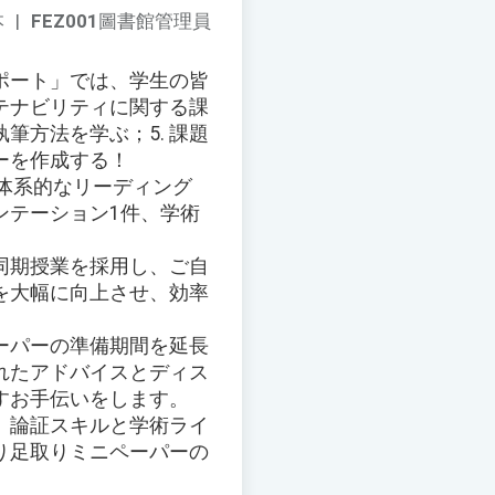
本
|
FEZ001
圖書館管理員
サポート」では、学生の皆
ステナビリティに関する課
筆方法を学ぶ；5. 課題
ーを作成する！
、体系的なリーディング
ンテーション1件、学術
。
同期授業を採用し、ご自
を大幅に向上させ、効率
ーパーの準備期間を延長
れたアドバイスとディス
すお手伝いをします。
、論証スキルと学術ライ
り足取りミニペーパーの