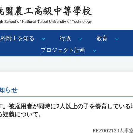
北科附工を知る
行政
教育
プロジェクト計画
知らせ
す。被雇用者が同時に2人以上の子を養育している場
る疑義について。
FEZ002
120人事