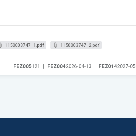
1150003747_1.pdf
1150003747_2.pdf
FEZ005
121
|
FEZ004
2026-04-13
|
FEZ014
2027-05