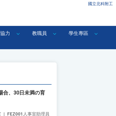
國立北科附工
協力
教職員
學生專區
合、30日未満の育
室
|
FEZ001
人事室助理員