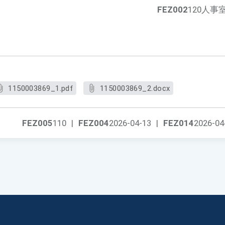
FEZ002
120人事
1150003869_1.pdf
1150003869_2.docx
FEZ005
110
|
FEZ004
2026-04-13
|
FEZ014
2026-04