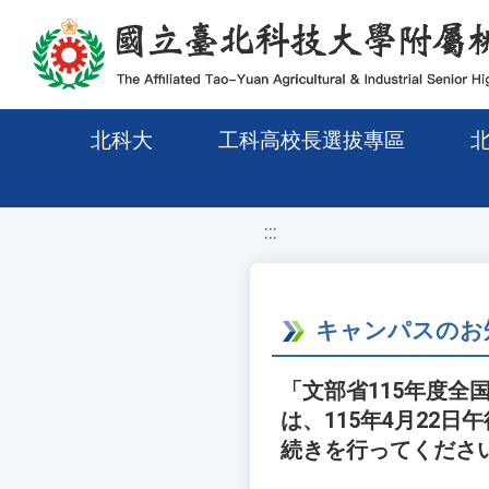
移至網頁之主要內容區位置
北科大
工科高校長選拔專區
:::
キャンパスのお
「文部省115年度
は、115年4月22
続きを行ってくださ