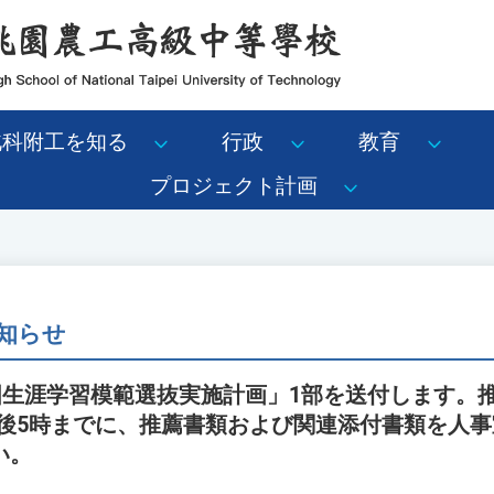
北科附工を知る
行政
教育
プロジェクト計画
知らせ
全国生涯学習模範選抜実施計画」1部を送付します。
日午後5時までに、推薦書類および関連添付書類を人
い。